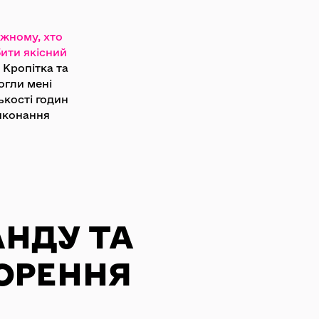
ожному, хто
ити якісний
Кропітка та
огли мені
ькості годин
виконання
АНДУ ТА
ОРЕННЯ