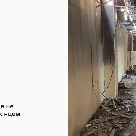
це не
кінцем