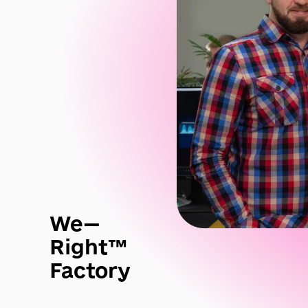
We—
Right™
Factory