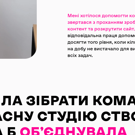
Мені хотілося допомогти к
звертався з проханням зроб
контент та розкрутити сайт.
відповідальна праця допом
досягти того рівня, коли кіл
на добу не вистачало для 
всіх задач.
ИЛА ЗІБРАТИ КОМ
АСНУ СТУДІЮ СТВ
А Б
ОБ’ЄДНУВАЛА