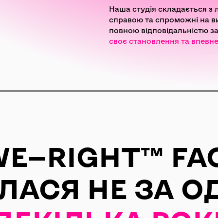
Наша студія складається з 
справою та спроможні на ви
повною відповідальністю за
своє становлення та впевн
WE—RIGHT™ FA
АСЯ НЕ ЗА ОД