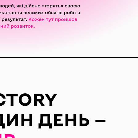
людей, які дійсно «горять» своєю
конання великих обсягів робіт з
 результат.
Кожен тут пройшов
ений розвиток.
CTORY
ИН ДЕНЬ —